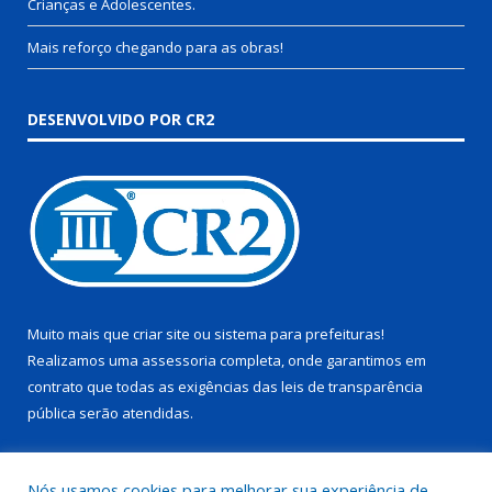
Crianças e Adolescentes.
Mais reforço chegando para as obras!
DESENVOLVIDO POR CR2
Muito mais que
criar site
ou
sistema para prefeituras
!
Realizamos uma
assessoria
completa, onde garantimos em
contrato que todas as exigências das
leis de transparência
pública
serão atendidas.
Conheça o
PNTP
e o
Radar da Transparência Pública
Nós usamos cookies para melhorar sua experiência de