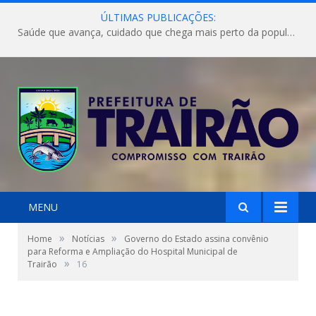
ÚLTIMAS PUBLICAÇÕES:
Saúde que avança, cuidado que chega mais perto da população!
MENU
»
»
Home
Notícias
Governo do Estado assina convênio
para Reforma e Ampliação do Hospital Municipal de
»
Trairão
16