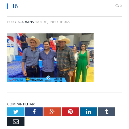
16
0
POR
CR2-ADMIN5
EM
8 DE JUNHO DE 2022
COMPARTILHAR:
Twitter
Facebook
Google+
Pinterest
LinkedIn
Tumblr
Email