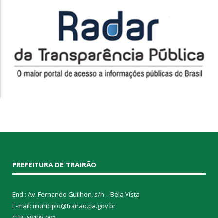
PREFEITURA DE TRAIRÃO
End.: Av. Fernando Guilhon, s/n – Bela Vista
E-mail: municipio@trairao.pa.gov.br
CEP: 68198-000