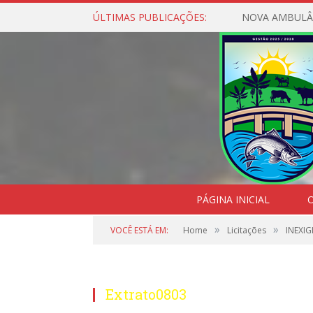
ÚLTIMAS PUBLICAÇÕES:
NOVA AMBULÂ
PÁGINA INICIAL
O
»
»
VOCÊ ESTÁ EM:
Home
Licitações
INEXIG
Extrato0803