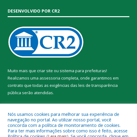
DESENVOLVIDO POR CR2
Muito mais que
criar site
ou
sistema para prefeituras
!
Realizamos uma
assessoria
completa, onde garantimos em
contrato que todas as exigências das
leis de transparência
pública
serão atendidas.
Conheça o
PNTP
e o
Radar da Transparência Pública
Nós usamos cookies para melhorar sua experiência de
navegação no portal. Ao utilizar nosso portal, você
concorda com a política de monitoramento de cookies.
Para ter mais informações sobre como isso é feito, acesse
Política de cookies (
Leia mais
). Se você concorda, clique em