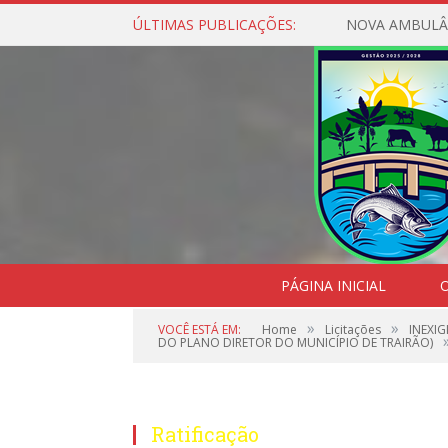
ÚLTIMAS PUBLICAÇÕES:
NOVA AMBULÂ
PÁGINA INICIAL
O
»
»
VOCÊ ESTÁ EM:
Home
Licitações
INEXI
DO PLANO DIRETOR DO MUNICÍPIO DE TRAIRÃO)
Ratificação