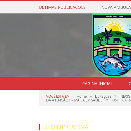
ÚLTIMAS PUBLICAÇÕES:
NOVA AMBULÂ
PÁGINA INICIAL
O
»
»
VOCÊ ESTÁ EM:
Home
Licitações
INEXI
»
DA ATENÇÃO PRIMÁRIA EM SAÚDE)
JUSTIFICATI
JUSTIFICATIVA