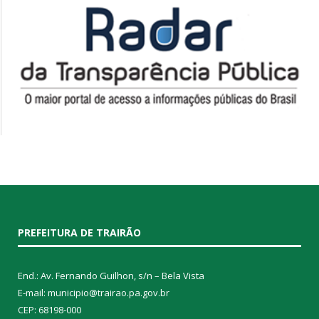
PREFEITURA DE TRAIRÃO
End.: Av. Fernando Guilhon, s/n – Bela Vista
E-mail: municipio@trairao.pa.gov.br
CEP: 68198-000