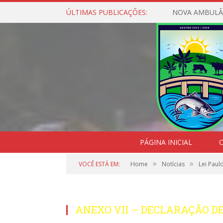
ÚLTIMAS PUBLICAÇÕES:
NOVA AMBULÂ
PÁGINA INICIAL
O
»
»
VOCÊ ESTÁ EM:
Home
Notícias
Lei Paul
ANEXO VII – DECLARAÇÃO DE