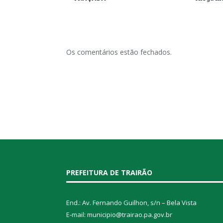
Os comentários estão fechados.
PREFEITURA DE TRAIRÃO
End.: Av. Fernando Guilhon, s/n – Bela Vista
E-mail: municipio@trairao.pa.gov.br