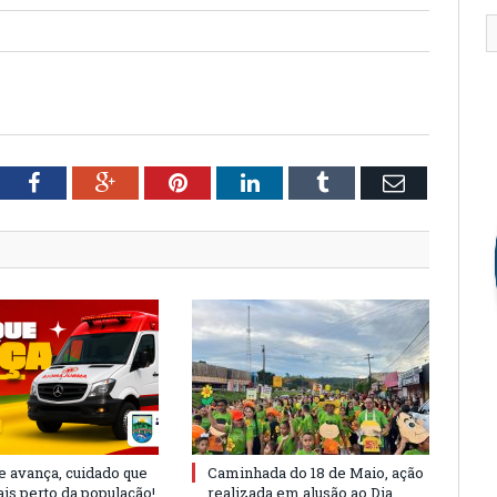
tter
Facebook
Google+
Pinterest
LinkedIn
Tumblr
Email
e avança, cuidado que
Caminhada do 18 de Maio, ação
is perto da população!
realizada em alusão ao Dia