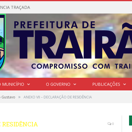
NCIA TRAÇADA
 MUNICÍPIO
O GOVERNO
PUBLICAÇÕES
»
o Gustavo
ANEXO VII – DECLARAÇÃO DE RESIDÊNCIA
 RESIDÊNCIA
0