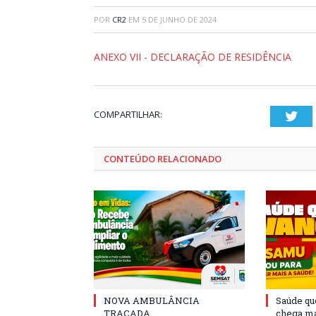
POR
CR2
EM
5 DE JUNHO DE 2024
ANEXO VII - DECLARAÇÃO DE RESIDÊNCIA
COMPARTILHAR:
Twi
CONTEÚDO RELACIONADO
NOVA AMBULÂNCIA
Saúde qu
TRAÇADA
chega ma