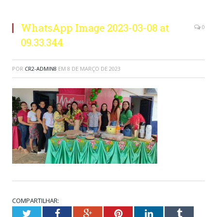
WhatsApp Image 2023-03-08 at
0
09.33.344
POR
CR2-ADMIN8
EM
8 DE MARÇO DE 2023
COMPARTILHAR:
Twitter
Facebook
Google+
Pinterest
LinkedIn
Tumblr