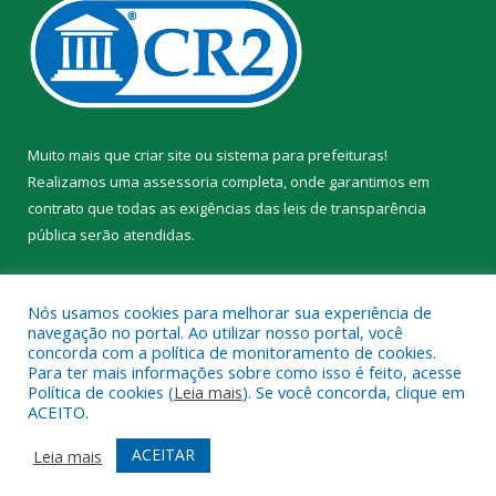
Muito mais que
criar site
ou
sistema para prefeituras
!
Realizamos uma
assessoria
completa, onde garantimos em
contrato que todas as exigências das
leis de transparência
pública
serão atendidas.
Conheça o
PNTP
e o
Radar da Transparência Pública
Nós usamos cookies para melhorar sua experiência de
navegação no portal. Ao utilizar nosso portal, você
concorda com a política de monitoramento de cookies.
Para ter mais informações sobre como isso é feito, acesse
Política de cookies (
Leia mais
). Se você concorda, clique em
Todos os direitos reservados a Prefeitura Municipal de Trairão.
ACEITO.
Mapa do Site
Acessar Área Administrativa
ACEITAR
Leia mais
Acessar Webmail