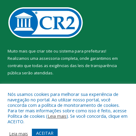
Muito mais que
criar site
ou
sistema para prefeituras
!
Realizamos uma
assessoria
completa, onde garantimos em
contrato que todas as exigências das
leis de transparência
pública
serão atendidas.
Conheça o
PNTP
e o
Radar da Transparência Pública
Nós usamos cookies para melhorar sua experiência de
navegação no portal. Ao utilizar nosso portal, você
concorda com a política de monitoramento de cookies.
Para ter mais informações sobre como isso é feito, acesse
Política de cookies (
Leia mais
). Se você concorda, clique em
Todos os direitos reservados a Prefeitura Municipal de Trairão.
ACEITO.
Mapa do Site
Acessar Área Administrativa
ACEITAR
Leia mais