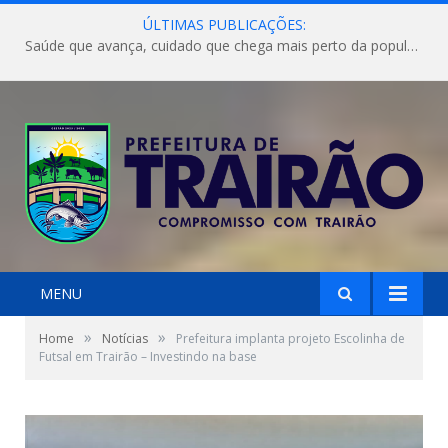
ÚLTIMAS PUBLICAÇÕES:
Saúde que avança, cuidado que chega mais perto da população!
MENU
»
»
Home
Notícias
Prefeitura implanta projeto Escolinha de
Futsal em Trairão – Investindo na base