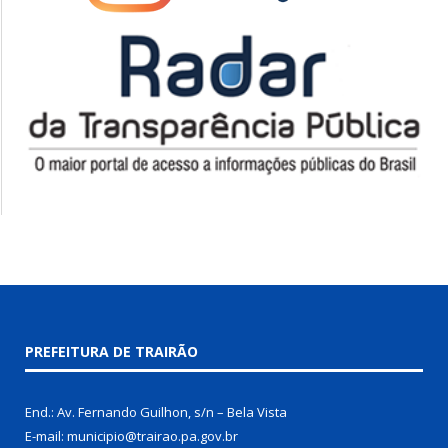
PREFEITURA DE TRAIRÃO
End.: Av. Fernando Guilhon, s/n – Bela Vista
E-mail: municipio@trairao.pa.gov.br