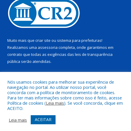
Muito mais que
criar site
ou
sistema para prefeituras
!
Realizamos uma
assessoria
completa, onde garantimos em
contrato que todas as exigências das
leis de transparência
pública
serão atendidas.
Conheça o
PNTP
e o
Radar da Transparência Pública
Nós usamos cookies para melhorar sua experiência de
navegação no portal. Ao utilizar nosso portal, você
concorda com a política de monitoramento de cookies.
Para ter mais informações sobre como isso é feito, acesse
Política de cookies (
Leia mais
). Se você concorda, clique em
Todos os direitos reservados a Prefeitura Municipal de Trairão.
ACEITO.
Mapa do Site
Acessar Área Administrativa
ACEITAR
Leia mais
Acessar Webmail