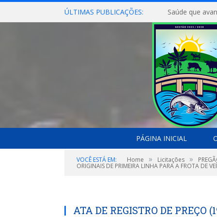
ÚLTIMAS PUBLICAÇÕES:
Saúde que avan
PÁGINA INICIAL
O
»
»
VOCÊ ESTÁ EM:
Home
Licitações
PREGÃ
ORIGINAIS DE PRIMEIRA LINHA PARA A FROTA DE VE
ATA DE REGISTRO DE PREÇO (1