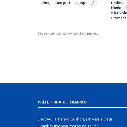
chega mais perto da população!
realizad
Nacional
e à Expl
Crianças
Os comentários estão fechados.
PREFEITURA DE TRAIRÃO
End.: Av. Fernando Guilhon, s/n – Bela Vista
E-mail: municipio@trairao.pa.gov.br