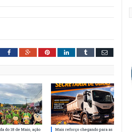
tter
Facebook
Google+
Pinterest
LinkedIn
Tumblr
Email
a do 18 de Maio, ação
Mais reforço chegando para as