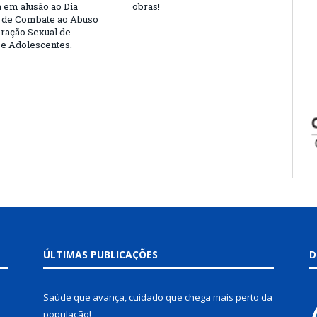
a em alusão ao Dia
obras!
 de Combate ao Abuso
oração Sexual de
 e Adolescentes.
ÚLTIMAS PUBLICAÇÕES
D
Saúde que avança, cuidado que chega mais perto da
população!