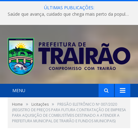
ÚLTIMAS PUBLICAÇÕES:
Saúde que avança, cuidado que chega mais perto da população!
MENU
»
»
Home
Licitações
PREGÃO ELETRÔNICO Nº 007/2020
(REGISTRO DE PREÇOS PARA FUTURA CONTRATAÇÃO DE EMPRESA
PARA AQUISIÇÃO DE COMBUSTÍVEIS DESTINADO A ATENDER A
PREFEITURA MUNICIPAL DE TRAIRÃO E FUNDOS MUNICIPAIS)