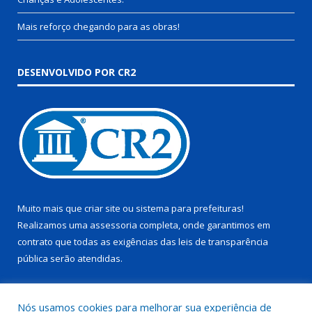
Mais reforço chegando para as obras!
DESENVOLVIDO POR CR2
Muito mais que
criar site
ou
sistema para prefeituras
!
Realizamos uma
assessoria
completa, onde garantimos em
contrato que todas as exigências das
leis de transparência
pública
serão atendidas.
Conheça o
PNTP
e o
Radar da Transparência Pública
Nós usamos cookies para melhorar sua experiência de