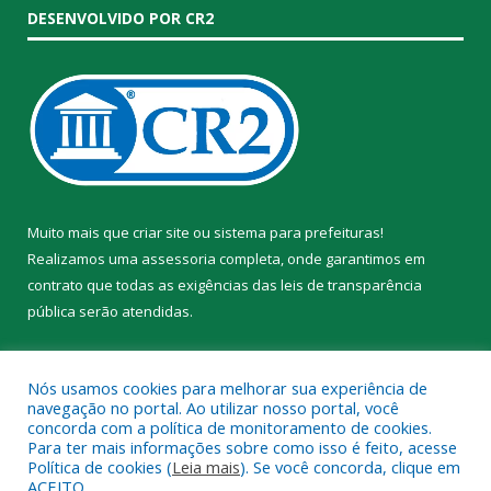
DESENVOLVIDO POR CR2
Muito mais que
criar site
ou
sistema para prefeituras
!
Realizamos uma
assessoria
completa, onde garantimos em
contrato que todas as exigências das
leis de transparência
pública
serão atendidas.
Conheça o
PNTP
e o
Radar da Transparência Pública
Nós usamos cookies para melhorar sua experiência de
navegação no portal. Ao utilizar nosso portal, você
concorda com a política de monitoramento de cookies.
Para ter mais informações sobre como isso é feito, acesse
Política de cookies (
Leia mais
). Se você concorda, clique em
Todos os direitos reservados a Prefeitura Municipal de Trairão.
ACEITO.