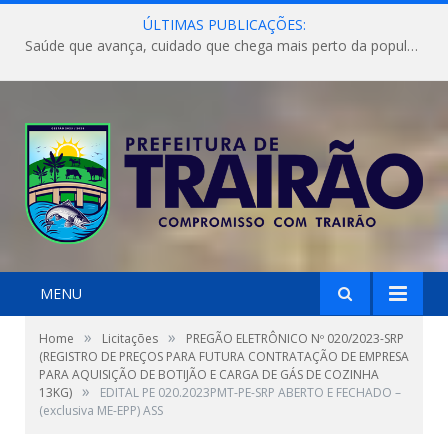
ÚLTIMAS PUBLICAÇÕES:
Saúde que avança, cuidado que chega mais perto da população!
MENU
»
»
Home
Licitações
PREGÃO ELETRÔNICO Nº 020/2023-SRP
(REGISTRO DE PREÇOS PARA FUTURA CONTRATAÇÃO DE EMPRESA
PARA AQUISIÇÃO DE BOTIJÃO E CARGA DE GÁS DE COZINHA
»
13KG)
EDITAL PE 020.2023PMT-PE-SRP ABERTO E FECHADO –
(exclusiva ME-EPP) ASS