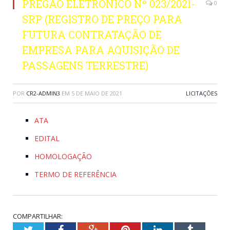
PREGÃO ELETRÔNICO Nº 023/2021-
0
SRP (REGISTRO DE PREÇO PARA
FUTURA CONTRATAÇÃO DE
EMPRESA PARA AQUISIÇÃO DE
PASSAGENS TERRESTRE)
POR
CR2-ADMIN3
EM
5 DE MAIO DE 2021
LICITAÇÕES
ATA
EDITAL
HOMOLOGAÇÃO
TERMO DE REFERÊNCIA
COMPARTILHAR:
Twitter
Facebook
Google+
Pinterest
LinkedIn
Tumblr