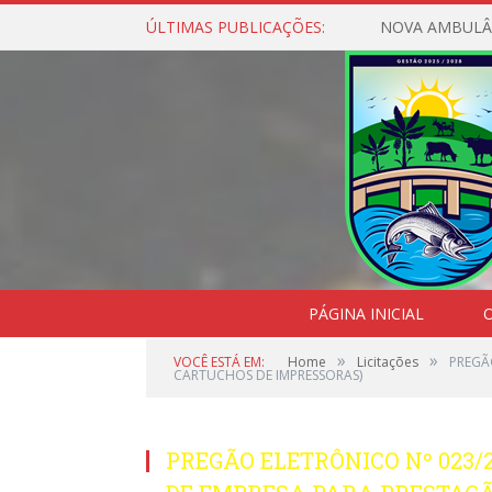
ÚLTIMAS PUBLICAÇÕES:
NOVA AMBULÂ
PÁGINA INICIAL
O
»
»
VOCÊ ESTÁ EM:
Home
Licitações
PREGÃ
CARTUCHOS DE IMPRESSORAS)
PREGÃO ELETRÔNICO Nº 023