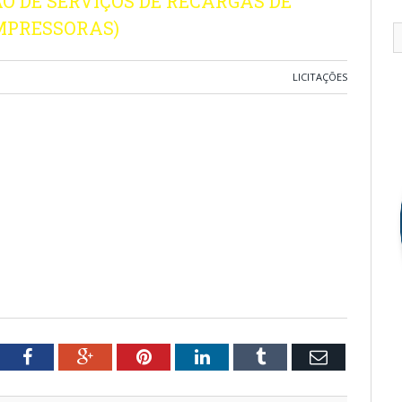
O DE SERVIÇOS DE RECARGAS DE
MPRESSORAS)
LICITAÇÕES
tter
Facebook
Google+
Pinterest
LinkedIn
Tumblr
Email