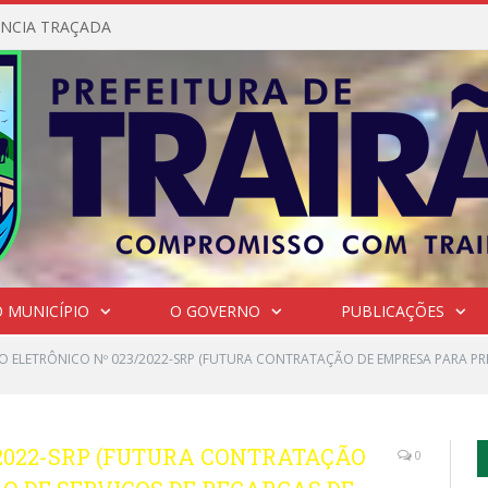
NCIA TRAÇADA
 MUNICÍPIO
O GOVERNO
PUBLICAÇÕES
O ELETRÔNICO Nº 023/2022-SRP (FUTURA CONTRATAÇÃO DE EMPRESA PARA PR
/2022-SRP (FUTURA CONTRATAÇÃO
0