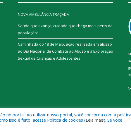
NOVA AMBULÂNCIA TRAÇADA
Saúde que avança, cuidado que chega mais perto da
população!
Caminhada do 18 de Maio, ação realizada em alusão
ao Dia Nacional de Combate ao Abuso e à Exploração
M
Sexual de Crianças e Adolescentes.
R
g
l
C
 no portal. Ao utilizar nosso portal, você concorda com a polític
 de Trairão.
Mapa do Si
 isso é feito, acesse Política de cookies (
Leia mais
). Se você