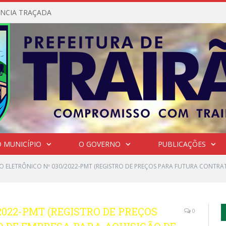
NCIA TRAÇADA
 MUNICÍPIO
O GOVERNO
PUBLICAÇÕES
O ELETRÔNICO Nº 030/2022-PMT (REGISTRO DE PREÇOS PARA FUTURA CONTRA
2022-PMT (REGISTRO DE PREÇOS
0