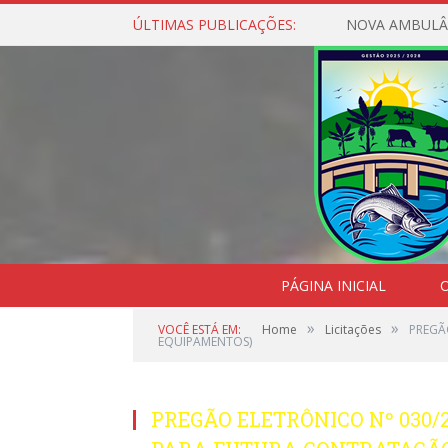
ÚLTIMAS PUBLICAÇÕES:
NOVA AMBULÂ
PÁGINA INICIAL
O
»
»
VOCÊ ESTÁ EM:
Home
Licitações
PREGÃ
EQUIPAMENTOS)
PREGÃO ELETRÔNICO Nº 030/