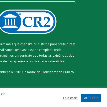
uito mais que
criar site
ou
sistema para prefeituras
!
ealizamos uma
assessoria
completa, onde
arantimos em contrato que todas as exigências das
eis de transparência pública
serão atendidas.
onheça o
PNTP
e o
Radar da Transparência Pública
a de
te
Acessar Área Administrativa
Acessar Webmail
ACEITAR
Leia mais