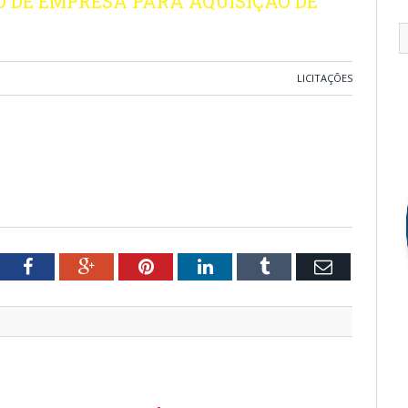
 DE EMPRESA PARA AQUISIÇÃO DE
LICITAÇÕES
tter
Facebook
Google+
Pinterest
LinkedIn
Tumblr
Email