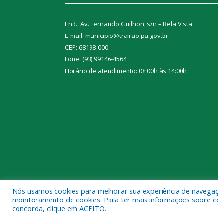
End.: Av. Fernando Guilhon, s/n – Bela Vista
E-mail: municipio@trairao.pa.gov.br
CEP: 68198-000
Fone: (93) 99146-4564
Horário de atendimento: 08:00h às 14:00h
Nós usamos cookies para melhorar sua experiência de navegação
Todos os direitos reservados a Prefeitura Municipal
monitoramento de cookies. Para ter mais informações sobre como
concorda, clique em ACEITO.