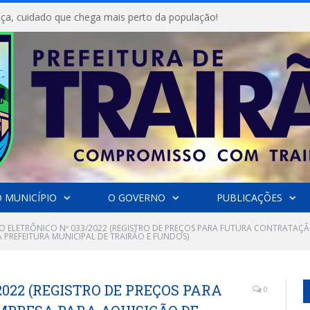
ça, cuidado que chega mais perto da população!
 MUNICÍPIO
O GOVERNO
PUBLICAÇÕES
O ELETRÔNICO Nº 033/2022 (REGISTRO DE PREÇOS PARA FUTURA CONTRATAÇÃ
 PREFEITURA MUNICIPAL DE TRAIRÃO E FUNDOS)
2022 (REGISTRO DE PREÇOS PARA
0