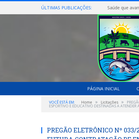
ÚLTIMAS PUBLICAÇÕES:
Saúde que avan
PÁGINA INICIAL
O
»
»
VOCÊ ESTÁ EM:
Home
Licitações
PREGÃ
ESPORTIVO E EDUCATIVO DESTINADAS A ATENDER A
PREGÃO ELETRÔNICO Nº 033/