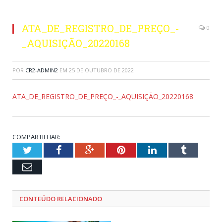
ATA_DE_REGISTRO_DE_PREÇO_-
0
_AQUISIÇÃO_20220168
POR
CR2-ADMIN2
EM
25 DE OUTUBRO DE 2022
ATA_DE_REGISTRO_DE_PREÇO_-_AQUISIÇÃO_20220168
COMPARTILHAR:
Twitter
Facebook
Google+
Pinterest
LinkedIn
Tumblr
Email
CONTEÚDO RELACIONADO