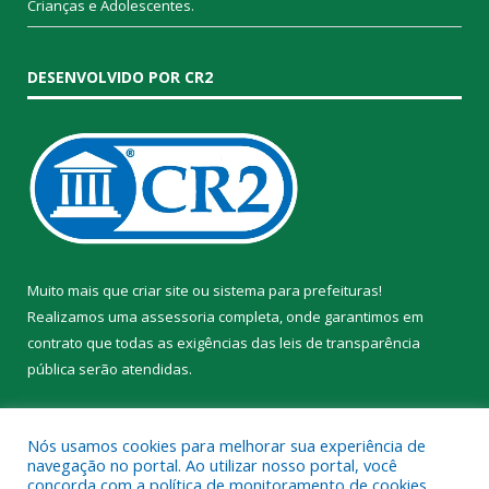
Crianças e Adolescentes.
DESENVOLVIDO POR CR2
Muito mais que
criar site
ou
sistema para prefeituras
!
Realizamos uma
assessoria
completa, onde garantimos em
contrato que todas as exigências das
leis de transparência
pública
serão atendidas.
Conheça o
PNTP
e o
Radar da Transparência Pública
Nós usamos cookies para melhorar sua experiência de
navegação no portal. Ao utilizar nosso portal, você
concorda com a política de monitoramento de cookies.