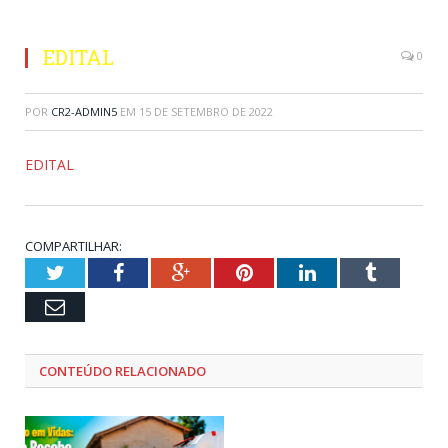
EDITAL
0
POR
CR2-ADMIN5
EM
15 DE SETEMBRO DE 2022
EDITAL
COMPARTILHAR:
Twitter
Facebook
Google+
Pinterest
LinkedIn
Tumblr
Email
CONTEÚDO RELACIONADO