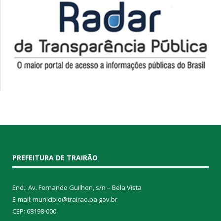
PREFEITURA DE TRAIRÃO
End.: Av. Fernando Guilhon, s/n – Bela Vista
E-mail: municipio@trairao.pa.gov.br
CEP: 68198-000