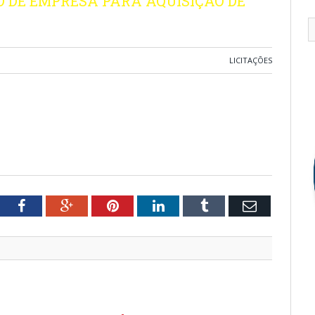
 DE EMPRESA PARA AQUISIÇÃO DE
LICITAÇÕES
tter
Facebook
Google+
Pinterest
LinkedIn
Tumblr
Email