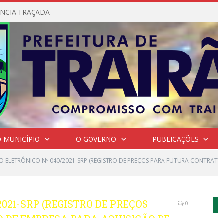
NCIA TRAÇADA
 MUNICÍPIO
O GOVERNO
PUBLICAÇÕES
O ELETRÔNICO Nº 040/2021-SRP (REGISTRO DE PREÇOS PARA FUTURA CONTRA
021-SRP (REGISTRO DE PREÇOS
0