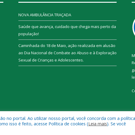
NOVA AMBULÂNCIA TRAÇADA
Saúde que avança, cuidado que chega mais perto da
população!
Caminhada do 18 de Maio, ação realizada em alusão
ao Dia Nacional de Combate ao Abuso e à Exploração
M
Sexual de Crianças e Adolescentes.
R
g
l
C
 no portal. Ao utilizar nosso portal, você concorda com a polític
 de Trairão.
Mapa do Si
 isso é feito, acesse Política de cookies (
Leia mais
). Se você