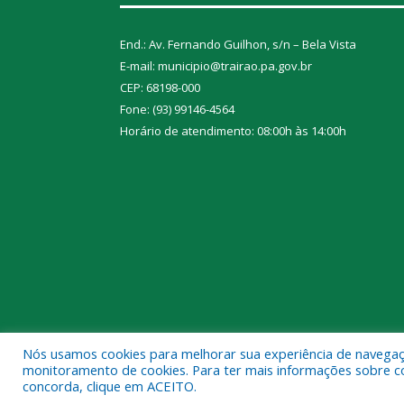
End.: Av. Fernando Guilhon, s/n – Bela Vista
E-mail: municipio@trairao.pa.gov.br
CEP: 68198-000
Fone: (93) 99146-4564
Horário de atendimento: 08:00h às 14:00h
Nós usamos cookies para melhorar sua experiência de navegação
Todos os direitos reservados a Prefeitura Municipal
monitoramento de cookies. Para ter mais informações sobre como
concorda, clique em ACEITO.