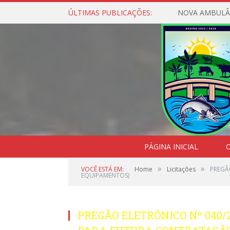
ÚLTIMAS PUBLICAÇÕES:
NOVA AMBULÂ
PÁGINA INICIAL
O
»
»
VOCÊ ESTÁ EM:
Home
Licitações
PREGÃ
EQUIPAMENTOS)
PREGÃO ELETRÔNICO Nº 040/2