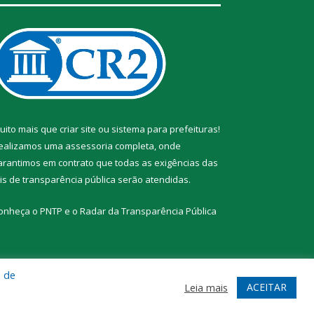
uito mais que
criar site
ou
sistema para prefeituras
!
ealizamos uma
assessoria
completa, onde
arantimos em contrato que todas as exigências das
eis de transparência pública
serão atendidas.
onheça o
PNTP
e o
Radar da Transparência Pública
a de
te
Acessar Área Administrativa
Acessar Webmail
ACEITAR
Leia mais