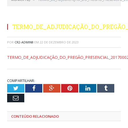
TERMO_DE_ADJUDICAÇÃO_DO_PREGÃO_P
POR
CR2-ADMIN8
EM
22 DE DEZEMBRO DE 2023
TERMO_DE_ADJUDICAÇÃO_DO_PREGÃO_PRESENCIAL_2017000
COMPARTILHAR:
Twitter
Facebook
Google+
Pinterest
LinkedIn
Tumblr
Email
CONTEÚDO RELACIONADO