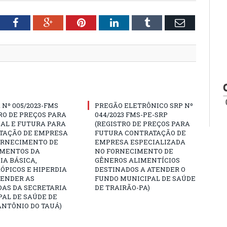
tter
Facebook
Google+
Pinterest
LinkedIn
Tumblr
Email
Nº 005/2023-FMS
PREGÃO ELETRÔNICO SRP Nº
RO DE PREÇOS PARA
044/2023 FMS-PE-SRP
AL E FUTURA PARA
(REGISTRO DE PREÇOS PARA
TAÇÃO DE EMPRESA
FUTURA CONTRATAÇÃO DE
ORNECIMENTO DE
EMPRESA ESPECIALIZADA
MENTOS DA
NO FORNECIMENTO DE
A BÁSICA,
GÊNEROS ALIMENTÍCIOS
ÓPICOS E HIPERDIA
DESTINADOS A ATENDER O
TENDER AS
FUNDO MUNICIPAL DE SAÚDE
AS DA SECRETARIA
DE TRAIRÃO-PA)
AL DE SAÚDE DE
NTÔNIO DO TAUÁ)