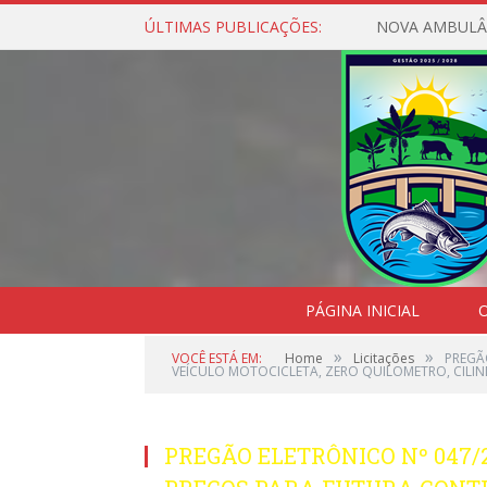
ÚLTIMAS PUBLICAÇÕES:
NOVA AMBULÂ
PÁGINA INICIAL
O
»
»
VOCÊ ESTÁ EM:
Home
Licitações
PREGÃ
VEÍCULO MOTOCICLETA, ZERO QUILOMETRO, CILIN
PREGÃO ELETRÔNICO Nº 047/2