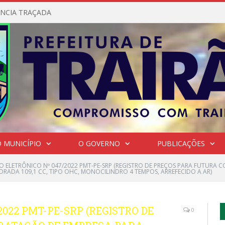
NCIA TRAÇADA
 MUNICÍPIO
O GOVERNO
PUBLICAÇÕES
O ELETRÔNICO Nº 047/2022 PMT-PE-SRP (REGISTRO DE PREÇOS PARA FUTURA
DRADA 109,1 CC, TIPO OHC, MONOCILINDRO 4 TEMPOS, ARREFECIDO A AR)
022 PMT-PE-SRP (REGISTRO DE
0