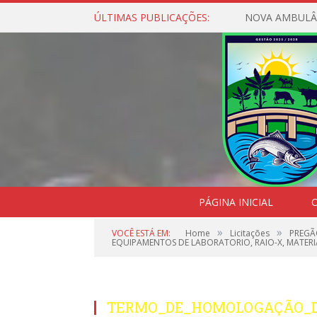
ÚLTIMAS PUBLICAÇÕES:
NOVA AMBULÂ
PÁGINA INICIAL
O
»
»
VOCÊ ESTÁ EM:
Home
Licitações
PREGÃ
EQUIPAMENTOS DE LABORATORIO, RAIO-X, MATER
TERMO_DE_HOMOLOGAÇÃO_DO