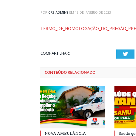
POR
CR2-ADMIN8
EM
18 DE JANEIRO DE 2023
TERMO_DE_HOMOLOGAÇÃO_DO_PREGÃO_PRES
COMPARTILHAR:
Twi
CONTEÚDO RELACIONADO
NOVA AMBULÂNCIA
Saúde qu