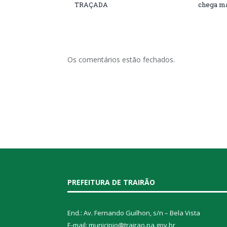
TRAÇADA
chega ma
Os comentários estão fechados.
PREFEITURA DE TRAIRÃO
End.: Av. Fernando Guilhon, s/n – Bela Vista
E-mail: municipio@trairao.pa.gov.br