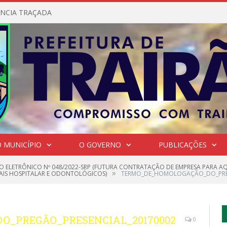
NCIA TRAÇADA
 MUNICÍPIO
O GOVERNO
PUBLICAÇÕES
O ELETRÔNICO Nº 048/2022-SRP (FUTURA CONTRATAÇÃO DE EMPRESA PARA AQ
»
IAIS HOSPITALAR E ODONTOLÓGICOS)
TERMO_DE_HOMOLOGAÇÃO_DO_PREG
_PREGÃO_PRESENCIAL_20170002
0