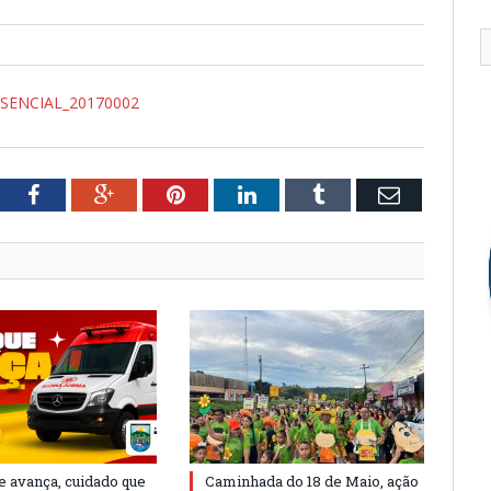
ENCIAL_20170002
tter
Facebook
Google+
Pinterest
LinkedIn
Tumblr
Email
e avança, cuidado que
Caminhada do 18 de Maio, ação