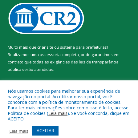
Muito mais que
criar site
ou
sistema para prefeituras
!
Realizamos uma
assessoria
completa, onde garantimos em
contrato que todas as exigências das
leis de transparência
pública
serão atendidas.
Conheça o
PNTP
e o
Radar da Transparência Pública
Nós usamos cookies para melhorar sua experiência de
navegação no portal. Ao utilizar nosso portal, você
concorda com a política de monitoramento de cookies.
Para ter mais informações sobre como isso é feito, acesse
Política de cookies (
Leia mais
). Se você concorda, clique em
Todos os direitos reservados a Prefeitura Municipal de Trairão.
ACEITO.
Mapa do Site
Acessar Área Administrativa
ACEITAR
Leia mais
Acessar Webmail