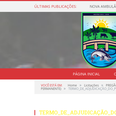
ÚLTIMAS PUBLICAÇÕES:
NOVA AMBULÂ
PÁGINA INICIAL
O
»
»
VOCÊ ESTÁ EM:
Home
Licitações
PREGÃ
»
PERMANENTE)
TERMO_DE_ADJUDICAÇÃO_DO_P
TERMO_DE_ADJUDICAÇÃO_DO