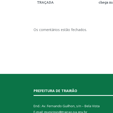
TRAÇADA
chega ma
Os comentários estão fechados.
PREFEITURA DE TRAIRÃO
End.: Av. Fernando Guilhon, s/n – Bela Vista
E-mail: municipio@trairao.pa.gov.br