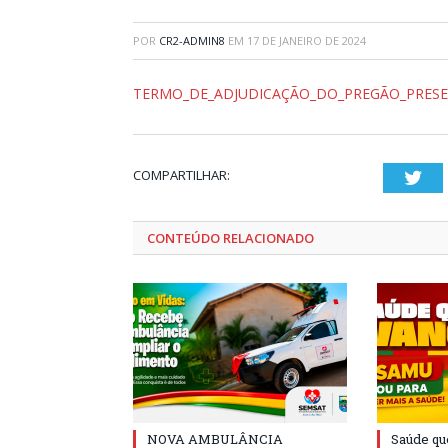
POR
CR2-ADMIN8
EM
17 DE JANEIRO DE 2024
TERMO_DE_ADJUDICAÇÃO_DO_PREGÃO_PRESE
COMPARTILHAR:
Twi
CONTEÚDO RELACIONADO
NOVA AMBULÂNCIA
Saúde qu