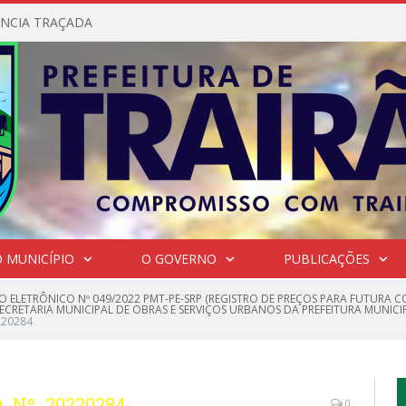
NCIA TRAÇADA
 MUNICÍPIO
O GOVERNO
PUBLICAÇÕES
O ELETRÔNICO Nº 049/2022 PMT-PE-SRP (REGISTRO DE PREÇOS PARA FUTURA
RETARIA MUNICIPAL DE OBRAS E SERVIÇOS URBANOS DA PREFEITURA MUNICI
220284
_Nº_20220284
0