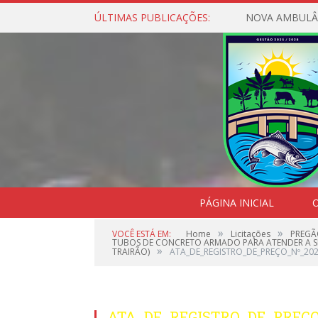
ÚLTIMAS PUBLICAÇÕES:
NOVA AMBULÂ
PÁGINA INICIAL
O
»
»
VOCÊ ESTÁ EM:
Home
Licitações
PREGÃ
TUBOS DE CONCRETO ARMADO PARA ATENDER A SEC
»
TRAIRÃO)
ATA_DE_REGISTRO_DE_PREÇO_Nº_20
ATA_DE_REGISTRO_DE_PREÇO