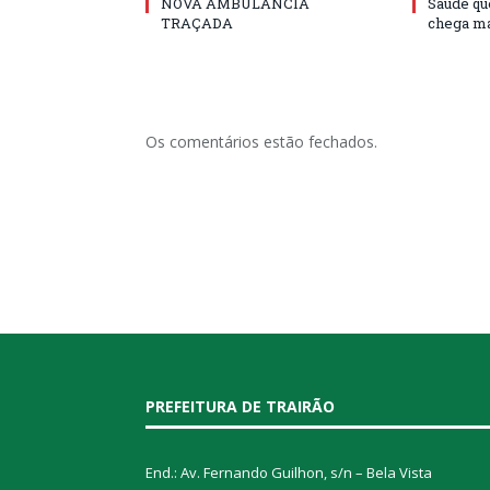
NOVA AMBULÂNCIA
Saúde qu
TRAÇADA
chega ma
Os comentários estão fechados.
PREFEITURA DE TRAIRÃO
End.: Av. Fernando Guilhon, s/n – Bela Vista