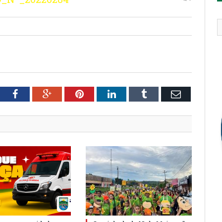
tter
Facebook
Google+
Pinterest
LinkedIn
Tumblr
Email