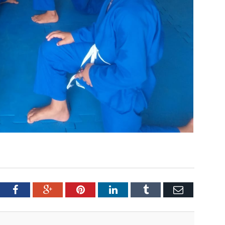
tter
Facebook
Google+
Pinterest
LinkedIn
Tumblr
Email