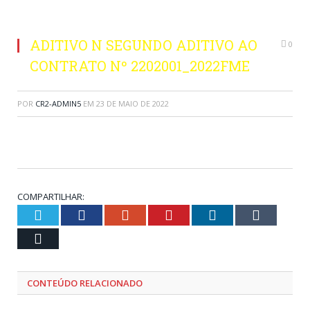
ADITIVO N SEGUNDO ADITIVO AO
0
CONTRATO Nº 2202001_2022FME
POR
CR2-ADMIN5
EM
23 DE MAIO DE 2022
COMPARTILHAR:
Twitter
Facebook
Google+
Pinterest
LinkedIn
Tumblr
Email
CONTEÚDO RELACIONADO