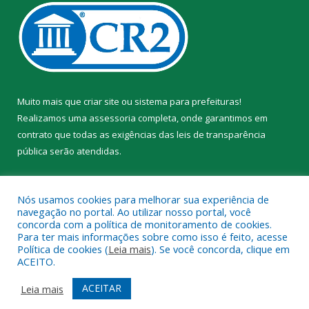
Muito mais que
criar site
ou
sistema para prefeituras
!
Realizamos uma
assessoria
completa, onde garantimos em
contrato que todas as exigências das
leis de transparência
pública
serão atendidas.
Conheça o
PNTP
e o
Radar da Transparência Pública
Nós usamos cookies para melhorar sua experiência de
navegação no portal. Ao utilizar nosso portal, você
concorda com a política de monitoramento de cookies.
Para ter mais informações sobre como isso é feito, acesse
Política de cookies (
Leia mais
). Se você concorda, clique em
Todos os direitos reservados a Prefeitura Municipal de Trairão.
ACEITO.
Mapa do Site
Acessar Área Administrativa
ACEITAR
Leia mais
Acessar Webmail