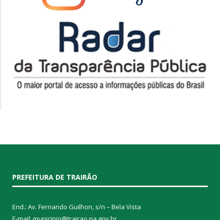
PREFEITURA DE TRAIRÃO
End.: Av. Fernando Guilhon, s/n – Bela Vista
E-mail: municipio@trairao.pa.gov.br