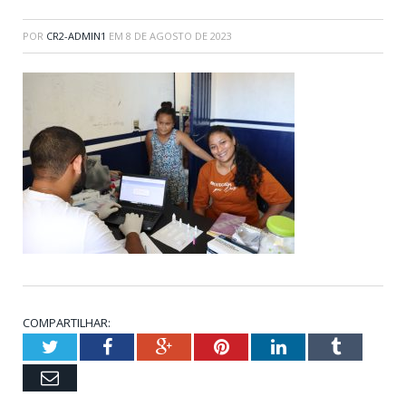
POR
CR2-ADMIN1
EM
8 DE AGOSTO DE 2023
COMPARTILHAR:
Twitter
Facebook
Google+
Pinterest
LinkedIn
Tumblr
Email