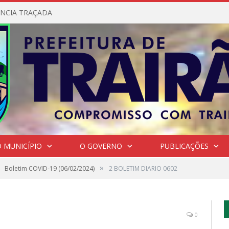
NCIA TRAÇADA
 MUNICÍPIO
O GOVERNO
PUBLICAÇÕES
»
Boletim COVID-19 (06/02/2024)
2 BOLETIM DIARIO 0602
0