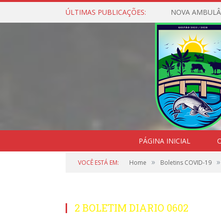
ÚLTIMAS PUBLICAÇÕES:
NOVA AMBULÂ
PÁGINA INICIAL
O
»
»
VOCÊ ESTÁ EM:
Home
Boletins COVID-19
2 BOLETIM DIARIO 0602