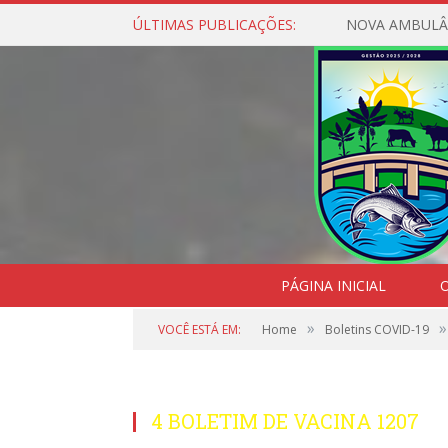
ÚLTIMAS PUBLICAÇÕES:
NOVA AMBULÂ
PÁGINA INICIAL
O
»
»
VOCÊ ESTÁ EM:
Home
Boletins COVID-19
4 BOLETIM DE VACINA 1207