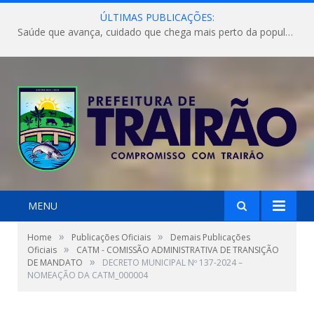
ÚLTIMAS PUBLICAÇÕES:
Saúde que avança, cuidado que chega mais perto da população!
MENU
»
»
Home
Publicações Oficiais
Demais Publicações
»
Oficiais
CATM - COMISSÃO ADMINISTRATIVA DE TRANSIÇÃO
»
DE MANDATO
DECRETO MUNICIPAL Nº 137-2024 –
NOMEAÇÃO DA CATM_000004