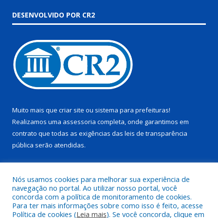
DESENVOLVIDO POR CR2
Muito mais que
criar site
ou
sistema para prefeituras
!
Realizamos uma
assessoria
completa, onde garantimos em
contrato que todas as exigências das
leis de transparência
pública
serão atendidas.
Conheça o
PNTP
e o
Radar da Transparência Pública
Nós usamos cookies para melhorar sua experiência de
navegação no portal. Ao utilizar nosso portal, você
concorda com a política de monitoramento de cookies.
Para ter mais informações sobre como isso é feito, acesse
Política de cookies (
Leia mais
). Se você concorda, clique em
Todos os direitos reservados a Prefeitura Municipal de Trairão.