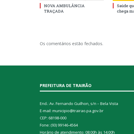
NOVA AMBULÂNCIA
Saúde qu
TRAÇADA
chega ma
Os comentários estão fechados.
PREFEITURA DE TRAIRÃO
End.: Av. Fernando Guilhon, s/n – Bela Vista
E-mail: municipio@trairao.pa.gov.br
CEP: 68198-000
Fone: (93) 99146-4564
Horário de atendimento: 08:00h às 14:00h