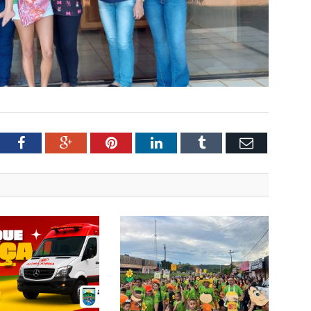
tter
Facebook
Google+
Pinterest
LinkedIn
Tumblr
Email