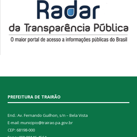
PREFEITURA DE TRAIRÃO
End.: Av. Fernando Guilhon, s/n – Bela Vista
E-mail: municipio@trairao.pa.gov.br
CEP: 68198-000