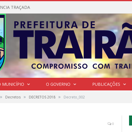
NCIA TRAÇADA
 MUNICÍPIO
O GOVERNO
PUBLICAÇÕES
»
»
»
Decretos
DECRETOS 2018
Decreto_002
0