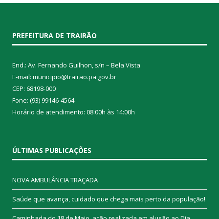
PREFEITURA DE TRAIRÃO
End.: Av. Fernando Guilhon, s/n – Bela Vista
E-mail: municipio@trairao.pa.gov.br
CEP: 68198-000
Fone: (93) 99146-4564
Horário de atendimento: 08:00h às 14:00h
ÚLTIMAS PUBLICAÇÕES
NOVA AMBULÂNCIA TRAÇADA
Saúde que avança, cuidado que chega mais perto da população!
Caminhada do 18 de Maio, ação realizada em alusão ao Dia