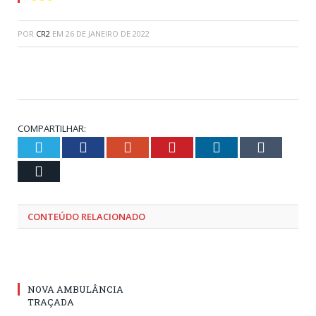
POR
CR2
EM
26 DE JANEIRO DE 2022
COMPARTILHAR:
Twitter
Facebook
Google+
Pinterest
LinkedIn
Tumblr
Email
CONTEÚDO RELACIONADO
NOVA AMBULÂNCIA
TRAÇADA