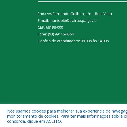
End.: Av. Fernando Guilhon, s/n – Bela Vista
E-mail: municipio@trairao.pa.gov.br
CEP: 68198-000
Fone: (93) 99146-4564
Horário de atendimento: 08:00h às 14:00h
Nós usamos cookies para melhorar sua experiência de navegação
Todos os direitos reservados a Prefeitura Municipal
monitoramento de cookies. Para ter mais informações sobre como
concorda, clique em ACEITO.