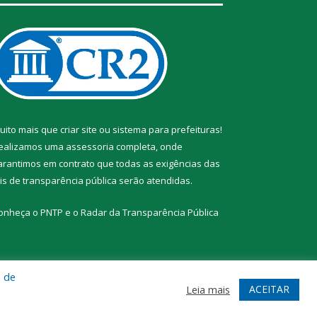
uito mais que
criar site
ou
sistema para prefeituras
!
ealizamos uma
assessoria
completa, onde
arantimos em contrato que todas as exigências das
eis de transparência pública
serão atendidas.
onheça o
PNTP
e o
Radar da Transparência Pública
a de
te
Acessar Área Administrativa
Acessar Webmail
ACEITAR
Leia mais