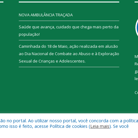
NOVA AMBULÂNCIA TRAÇADA
Saúde que avança, cuidado que chega mais perto da
população!
Caminhada do 18 de Maio, ação realizada em alusão
ao Dia Nacional de Combate ao Abuso e à Exploração
M
Sexual de Crianças e Adolescentes.
R
g
l
C
 no portal. Ao utilizar nosso portal, você concorda com a polític
 de Trairão.
Mapa do Si
 isso é feito, acesse Política de cookies (
Leia mais
). Se você