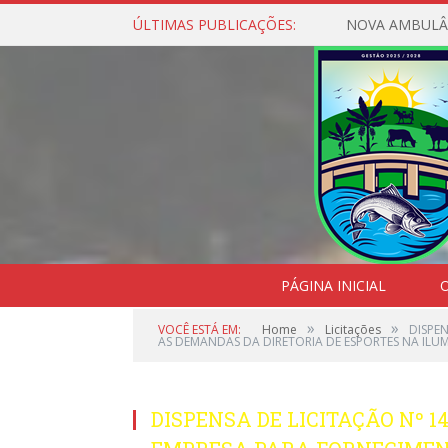
ÚLTIMAS PUBLICAÇÕES:
NOVA AMBULÂ
PÁGINA INICIAL
O
»
»
VOCÊ ESTÁ EM:
Home
Licitações
DISPE
AS DEMANDAS DA DIRETORIA DE ESPORTES NA ILU
DISPENSA DE LICITAÇÃO Nº 1