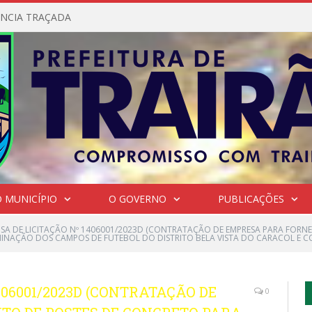
NCIA TRAÇADA
 MUNICÍPIO
O GOVERNO
PUBLICAÇÕES
NSA DE LICITAÇÃO Nº 1406001/2023D (CONTRATAÇÃO DE EMPRESA PARA FORN
MINAÇÃO DOS CAMPOS DE FUTEBOL DO DISTRITO BELA VISTA DO CARACOL E C
406001/2023D (CONTRATAÇÃO DE
0