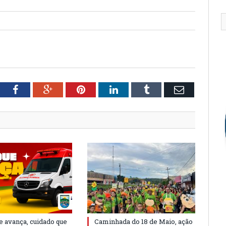
tter
Facebook
Google+
Pinterest
LinkedIn
Tumblr
Email
e avança, cuidado que
Caminhada do 18 de Maio, ação