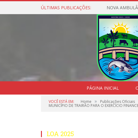
ÚLTIMAS PUBLICAÇÕES:
NOVA AMBULÂ
PÁGINA INICIAL
O
»
VOCÊ ESTÁ EM:
Home
Publicações Oficiais
MUNICÍPIO DE TRAIRÃO PARA O EXERCÍCIO FINANCE
LOA 2025