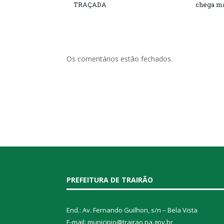
TRAÇADA
chega ma
Os comentários estão fechados.
PREFEITURA DE TRAIRÃO
End.: Av. Fernando Guilhon, s/n – Bela Vista
E-mail: municipio@trairao.pa.gov.br