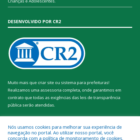
Crianças e Adolescentes.
DESENVOLVIDO POR CR2
Muito mais que
criar site
ou
sistema para prefeituras
!
Realizamos uma
assessoria
completa, onde garantimos em
contrato que todas as exigências das
leis de transparência
pública
serão atendidas.
Conheça o
PNTP
e o
Radar da Transparência Pública
Nós usamos cookies para melhorar sua experiência de
navegação no portal. Ao utilizar nosso portal, você
concorda com a política de monitoramento de cookies.