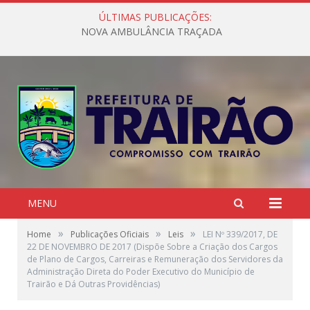
ÚLTIMAS PUBLICAÇÕES:
NOVA AMBULÂNCIA TRAÇADA
MENU
»
»
»
Home
Publicações Oficiais
Leis
LEI Nº 339/2017, DE
22 DE NOVEMBRO DE 2017 (Dispõe Sobre a Criação dos Cargos
de Plano de Cargos, Carreiras e Remuneração dos Servidores da
Administração Direta do Poder Executivo do Município de
Trairão e Dá Outras Providências)