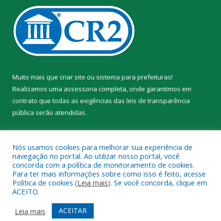
Muito mais que
criar site
ou
sistema para prefeituras
!
Realizamos uma
assessoria
completa, onde garantimos em
contrato que todas as exigências das
leis de transparência
pública
serão atendidas.
Conheça o
PNTP
e o
Radar da Transparência Pública
Nós usamos cookies para melhorar sua experiência de
navegação no portal. Ao utilizar nosso portal, você
concorda com a política de monitoramento de cookies.
Para ter mais informações sobre como isso é feito, acesse
Política de cookies (
Leia mais
). Se você concorda, clique em
Todos os direitos reservados a Prefeitura Municipal de Trairão.
ACEITO.
Mapa do Site
Acessar Área Administrativa
ACEITAR
Leia mais
Acessar Webmail