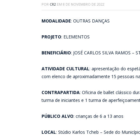
POR
CR2
EM
8 DE NOVEMBRO DE 2022
MODALIDADE
: OUTRAS DANÇAS
PROJETO
: ELEMENTOS
BENEFICIÁRIO
: JOSÉ CARLOS SILVA RAMOS – 
ATIVIDADE CULTURAL
: apresentação do espe
com elenco de aproximadamente 15 pessoas na f
CONTRAPARTIDA
: Oficina de ballet clássico 
turma de iniciantes e 1 turma de aperfeiçoamen
PÚBLICO ALVO
: crianças de 6 a 13 anos
LOCAL
: Stúdio Karlos Tcheb – Sede do Municípi