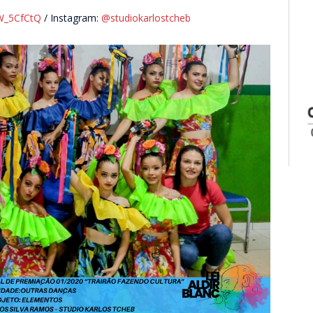
PW_5CfCtQ
/ Instagram:
@studiokarlostcheb