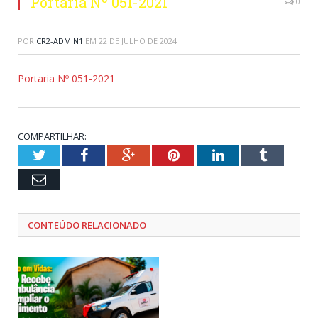
Portaria Nº 051-2021
0
POR
CR2-ADMIN1
EM
22 DE JULHO DE 2024
Portaria Nº 051-2021
COMPARTILHAR:
Twitter
Facebook
Google+
Pinterest
LinkedIn
Tumblr
Email
CONTEÚDO RELACIONADO