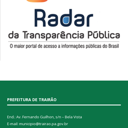
PREFEITURA DE TRAIRÃO
End.: Av. Fernando Guilhon, s/n – Bela Vista
E-mail: municipio@trairao.pa.gov.br