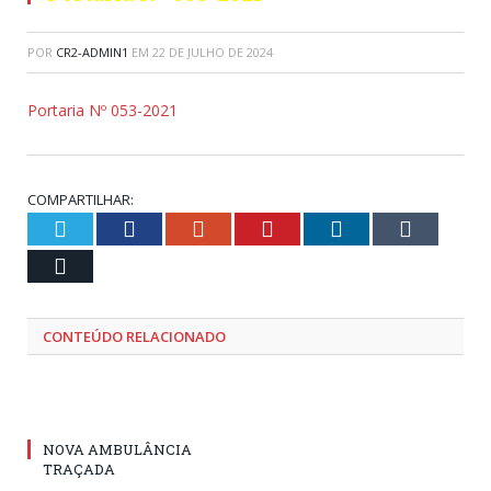
POR
CR2-ADMIN1
EM
22 DE JULHO DE 2024
Portaria Nº 053-2021
COMPARTILHAR:
Twitter
Facebook
Google+
Pinterest
LinkedIn
Tumblr
Email
CONTEÚDO RELACIONADO
NOVA AMBULÂNCIA
TRAÇADA