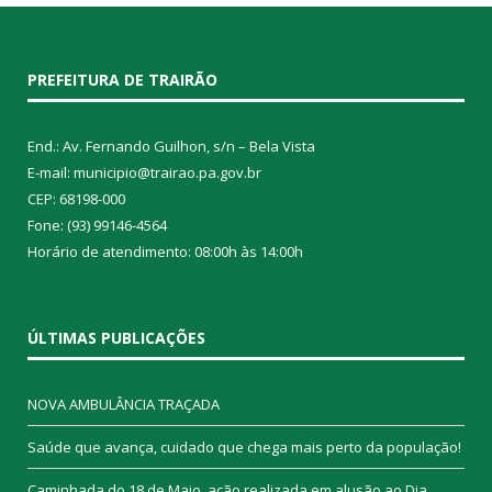
PREFEITURA DE TRAIRÃO
End.: Av. Fernando Guilhon, s/n – Bela Vista
E-mail: municipio@trairao.pa.gov.br
CEP: 68198-000
Fone: (93) 99146-4564
Horário de atendimento: 08:00h às 14:00h
ÚLTIMAS PUBLICAÇÕES
NOVA AMBULÂNCIA TRAÇADA
Saúde que avança, cuidado que chega mais perto da população!
Caminhada do 18 de Maio, ação realizada em alusão ao Dia