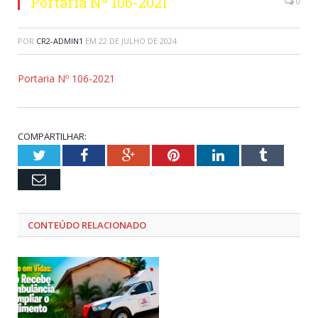
Portaria Nº 106-2021
0
POR
CR2-ADMIN1
EM
22 DE JULHO DE 2024
Portaria Nº 106-2021
COMPARTILHAR:
Twitter
Facebook
Google+
Pinterest
LinkedIn
Tumblr
Email
CONTEÚDO RELACIONADO