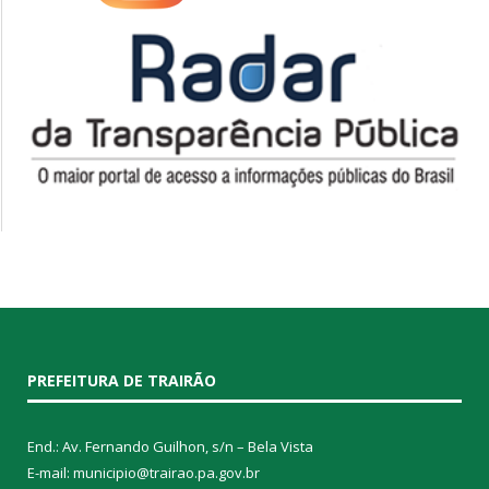
PREFEITURA DE TRAIRÃO
End.: Av. Fernando Guilhon, s/n – Bela Vista
E-mail: municipio@trairao.pa.gov.br